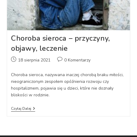
Choroba sieroca – przyczyny,
objawy, leczenie
Post
Post
18 sierpnia 2021
0 Komentarzy
published:
comments:
Choroba sieroca, nazywana inaczej chorobą braku miłości,
nieograniczonym zespołem opóźnienia rozwoju czy
hospitalizmem, pojawia się u dzieci, które nie doznały
bliskości w rodzinie.
Choroba
Czytaj Dalej
Sieroca
–
Przyczyny,
Objawy,
Leczenie