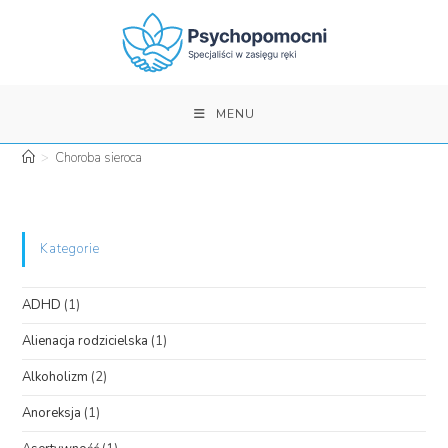
Skip
to
content
MENU
>
Choroba sieroca
Kategorie
ADHD
(1)
Alienacja rodzicielska
(1)
Alkoholizm
(2)
Anoreksja
(1)