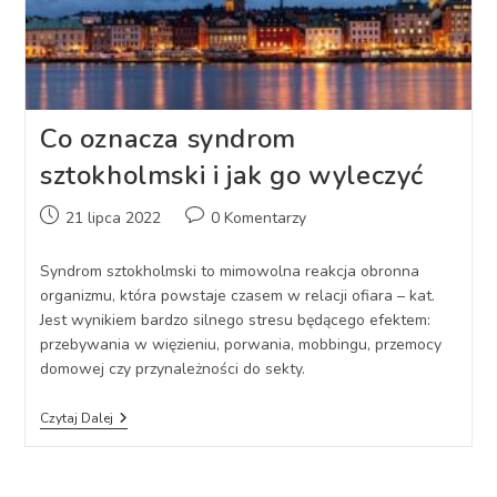
Co oznacza syndrom
sztokholmski i jak go wyleczyć
Post
Post
21 lipca 2022
0 Komentarzy
published:
comments:
Syndrom sztokholmski to mimowolna reakcja obronna
organizmu, która powstaje czasem w relacji ofiara – kat.
Jest wynikiem bardzo silnego stresu będącego efektem:
przebywania w więzieniu, porwania, mobbingu, przemocy
domowej czy przynależności do sekty.
Co
Czytaj Dalej
Oznacza
Syndrom
Sztokholmski
I