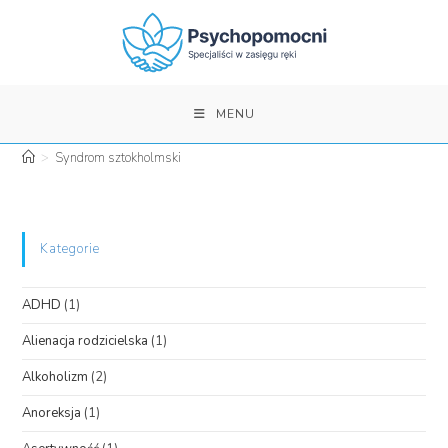
Skip
to
content
MENU
>
Syndrom sztokholmski
Kategorie
ADHD
(1)
Alienacja rodzicielska
(1)
Alkoholizm
(2)
Anoreksja
(1)